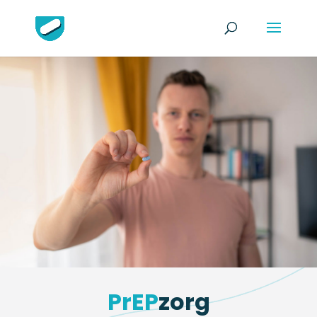
PrEP
zorg